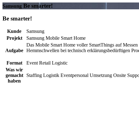
Be smarter!
Samsung
Be smarter!
Kunde
Samsung
Projekt
Samsung Mobile Smart Home
Das Mobile Smart Home voller SmartThings auf Messen u
Aufgabe
Hemmschwellen bei technisch erklärungsbedürftigen Produ
Format
Event
Retail
Logistic
Was wir
gemacht
Staffing
Logistik
Eventpersonal
Umsetzung
Onsite Suppo
haben